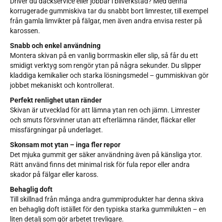
Driver du däckservice eller jobbar i bilverkstad? Med denna
korrugerade gummiskiva tar du snabbt bort limrester, till exempel
från gamla limvikter på fälgar, men även andra envisa rester på
karossen.
Snabb och enkel användning
Montera skivan på en vanlig borrmaskin eller slip, så får du ett
smidigt verktyg som rengör ytan på några sekunder. Du slipper
kladdiga kemikalier och starka lösningsmedel – gummiskivan gör
jobbet mekaniskt och kontrollerat.
Perfekt renlighet utan ränder
Skivan är utvecklad för att lämna ytan ren och jämn. Limrester
och smuts försvinner utan att efterlämna ränder, fläckar eller
missfärgningar på underlaget.
Skonsam mot ytan – inga fler repor
Det mjuka gummit ger säker användning även på känsliga ytor.
Rätt använd finns det minimal risk för fula repor eller andra
skador på fälgar eller kaross.
Behaglig doft
Till skillnad från många andra gummiprodukter har denna skiva
en behaglig doft istället för den typiska starka gummilukten – en
liten detalj som gör arbetet trevligare.