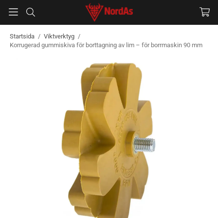
Startsida
/
Viktverktyg
/
Korrugerad gummiskiva för borttagning av lim – för borrmaskin 90 mm