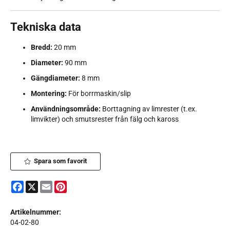
Tekniska data
Bredd:
20 mm
Diameter:
90 mm
Gängdiameter:
8 mm
Montering:
För borrmaskin/slip
Användningsområde:
Borttagning av limrester (t.ex.
limvikter) och smutsrester från fälg och kaross
Spara som favorit
Facebook
X
Email
Pinterest
Artikelnummer:
04-02-80