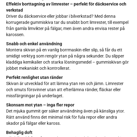
Effektiv borttagning av limrester – perfekt för däckservice och
verkstad
Driver du däckservice eller jobbar i bilverkstad? Med denna
korrugerade gummiskiva tar du snabbt bort limrester, till exempel
från gamla limvikter på fälgar, men även andra envisa rester på
karossen.
Snabb och enkel användning
Montera skivan på en vanlig borrmaskin eller slip, så får du ett
smidigt verktyg som rengör ytan på några sekunder. Du slipper
kladdiga kemikalier och starka lösningsmedel – gummiskivan gör
jobbet mekaniskt och kontrollerat.
Perfekt renlighet utan ränder
Skivan är utvecklad för att lämna ytan ren och jämn. Limrester
och smuts försvinner utan att efterlämna ränder, fläckar eller
missfärgningar på underlaget.
Skonsam mot ytan – inga fler repor
Det mjuka gummit ger säker användning även på känsliga ytor.
Rätt använd finns det minimal risk för fula repor eller andra
skador på fälgar eller kaross.
Behaglig doft