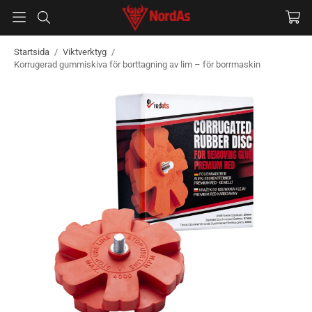
Startsida
/
Viktverktyg
/
Korrugerad gummiskiva för borttagning av lim – för borrmaskin