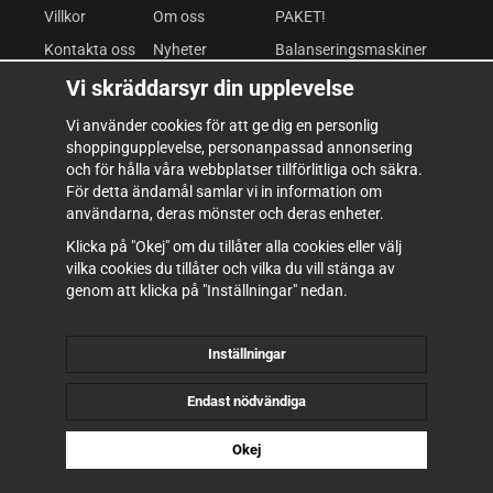
Villkor
Om oss
PAKET!
Kontakta oss
Nyheter
Balanseringsmaskiner
Mina favoriter
Om cookies
Däckomläggare
Vi skräddarsyr din upplevelse
Logga in
Integritetspolicy
Fordonslyftar
Vi använder cookies för att ge dig en personlig
shoppingupplevelse, personanpassad annonsering
Kompressor & Pneumatik
och för hålla våra webbplatser tillförlitliga och säkra.
Verkstadsutrustning
För detta ändamål samlar vi in information om
användarna, deras mönster och deras enheter.
Verktyg & Inredning
Klicka på "Okej" om du tillåter alla cookies eller välj
Förbrukning
vilka cookies du tillåter och vilka du vill stänga av
genom att klicka på "Inställningar" nedan.
Inställningar
Endast nödvändiga
Okej
Drift & produktion:
Wikinggruppen