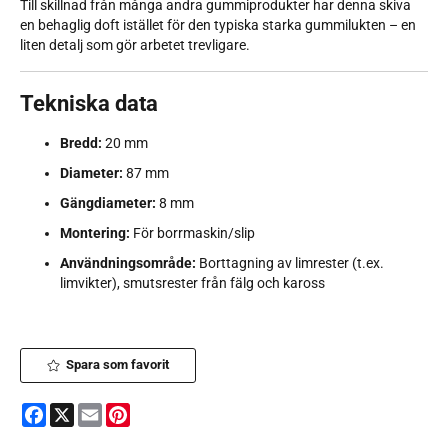
Till skillnad från många andra gummiprodukter har denna skiva
en behaglig doft istället för den typiska starka gummilukten – en
liten detalj som gör arbetet trevligare.
Tekniska data
Bredd:
20 mm
Diameter:
87 mm
Gängdiameter:
8 mm
Montering:
För borrmaskin/slip
Användningsområde:
Borttagning av limrester (t.ex.
limvikter), smutsrester från fälg och kaross
Spara som favorit
Facebook
X
Email
Pinterest