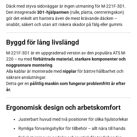
Däck med styva sidoväggar är ingen utmaning för M-221F-3D1.
Den integrerade
3D1-hjälparmen
(rulle, platta, centreringskon)
gör det enkelt att hantera även de mest krävande däcken –
snabbt, säkert och utan att riskera skador på fälg eller gummi.
Byggd för lång livslängd
M-221F-3D1 är en uppgraderad version av den populära ATS M-
220 – nu med
förbättrade material, starkare komponenter och
noggrannare montering
.
Alla kablar är monterade med
nipplar
för bättre hållbarhet och
säkrare anslutningar.
Detta ger en
pålitlig maskin som fungerar problemfritt år efter
år.
Ergonomisk design och arbetskomfort
Justerbart huvud med två positioner för olika hjulstorlekar
Rymliga förvaringshyllor för tillbehör – allt nära till hands