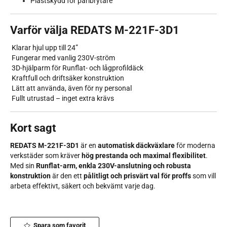
Plastskydd för pärlbrytare
Varför välja REDATS M-221F-3D1
Klarar hjul upp till 24”
Fungerar med vanlig 230V-ström
3D-hjälparm för Runflat- och lågprofildäck
Kraftfull och driftsäker konstruktion
Lätt att använda, även för ny personal
Fullt utrustad – inget extra krävs
Kort sagt
REDATS M-221F-3D1
är en
automatisk däckväxlare
för moderna
verkstäder som kräver
hög prestanda och maximal flexibilitet
.
Med sin
Runflat-arm, enkla 230V-anslutning och robusta
konstruktion
är den ett
pålitligt och prisvärt val för proffs
som vill
arbeta effektivt, säkert och bekvämt varje dag.
Spara som favorit