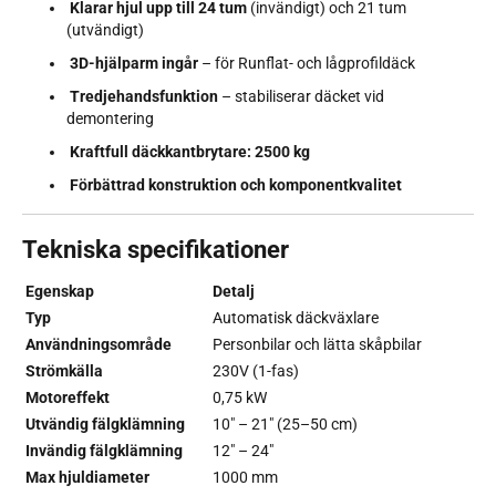
Klarar hjul upp till 24 tum
(invändigt) och 21 tum
(utvändigt)
3D-hjälparm ingår
– för Runflat- och lågprofildäck
Tredjehandsfunktion
– stabiliserar däcket vid
demontering
Kraftfull däckkantbrytare: 2500 kg
Förbättrad konstruktion och komponentkvalitet
Tekniska specifikationer
Egenskap
Detalj
Typ
Automatisk däckväxlare
Användningsområde
Personbilar och lätta skåpbilar
Strömkälla
230V (1-fas)
Motoreffekt
0,75 kW
Utvändig fälgklämning
10" – 21" (25–50 cm)
Invändig fälgklämning
12" – 24"
Max hjuldiameter
1000 mm