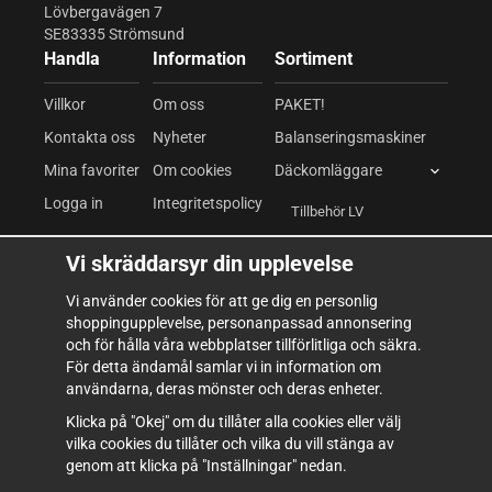
Lövbergavägen 7
SE83335 Strömsund
Handla
Information
Sortiment
Villkor
Om oss
PAKET!
Kontakta oss
Nyheter
Balanseringsmaskiner
Mina favoriter
Om cookies
Däckomläggare
Logga in
Integritetspolicy
Tillbehör LV
Däckomläggare LV
Vi skräddarsyr din upplevelse
Fordonslyftar
Vi använder cookies för att ge dig en personlig
shoppingupplevelse, personanpassad annonsering
Kompressor & Pneumatik
och för hålla våra webbplatser tillförlitliga och säkra.
Verkstadsutrustning
För detta ändamål samlar vi in information om
användarna, deras mönster och deras enheter.
Verktyg & Inredning
Klicka på "Okej" om du tillåter alla cookies eller välj
Förbrukning
vilka cookies du tillåter och vilka du vill stänga av
genom att klicka på "Inställningar" nedan.