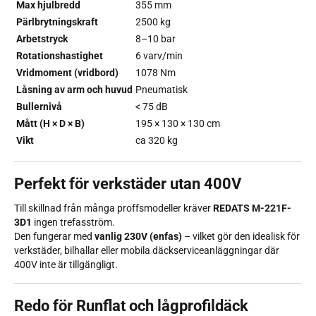
Max hjulbredd
355 mm
Pärlbrytningskraft
2500 kg
Arbetstryck
8–10 bar
Rotationshastighet
6 varv/min
Vridmoment (vridbord)
1078 Nm
Låsning av arm och huvud
Pneumatisk
Bullernivå
< 75 dB
Mått (H × D × B)
195 × 130 × 130 cm
Vikt
ca 320 kg
Perfekt för verkstäder utan 400V
Till skillnad från många proffsmodeller kräver
REDATS M-221F-
3D1
ingen trefasström.
Den fungerar med
vanlig 230V (enfas)
– vilket gör den idealisk för
verkstäder, bilhallar eller mobila däckserviceanläggningar där
400V inte är tillgängligt.
Redo för Runflat och lågprofildäck