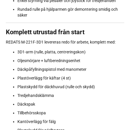
Enkel styrning via pedaler och joystick för tredjehanden
Rundad rulle på hjälparmen gör demontering smidig och
säker
Komplett utrustad från start
REDATS M-221F-3D1 levereras redo för arbete, komplett med:
3D1-arm (rulle, platta, centreringskon)
Oljesmörjare + luftberedningsenhet
Däckpåfyllningspistol med manometer
Plastöverlägg för käftar (4 st)
Plastskydd för däckhuvud (rulle och skydd)
Tredjehandsklämma
Däckspak
Tillbehörsskopa
Kantöverlägg för fälg