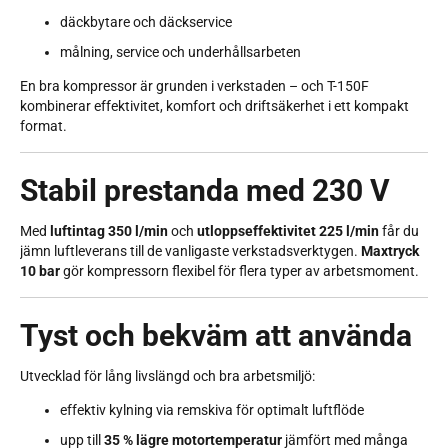
däckbytare och däckservice
målning, service och underhållsarbeten
En bra kompressor är grunden i verkstaden – och T-150F
kombinerar effektivitet, komfort och driftsäkerhet i ett kompakt
format.
Stabil prestanda med 230 V
Med
luftintag 350 l/min
och
utloppseffektivitet 225 l/min
får du
jämn luftleverans till de vanligaste verkstadsverktygen.
Maxtryck
10 bar
gör kompressorn flexibel för flera typer av arbetsmoment.
Tyst och bekväm att använda
Utvecklad för lång livslängd och bra arbetsmiljö:
effektiv kylning via remskiva för optimalt luftflöde
upp till
35 % lägre motortemperatur
jämfört med många