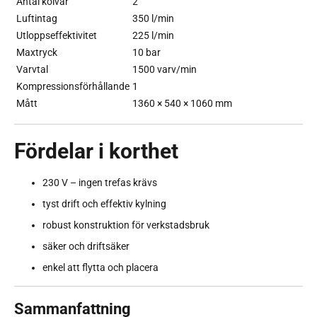
Antal kolvar
2
Luftintag
350 l/min
Utloppseffektivitet
225 l/min
Maxtryck
10 bar
Varvtal
1500 varv/min
Kompressionsförhållande
1
Mått
1360 × 540 × 1060 mm
Fördelar i korthet
230 V – ingen trefas krävs
tyst drift och effektiv kylning
robust konstruktion för verkstadsbruk
säker och driftsäker
enkel att flytta och placera
Sammanfattning