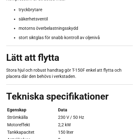
tryckbrytare
säkerhetsventil
motorns överbelastningsskydd
stort siktglas för snabb kontroll av oljenivå
Lätt att flytta
Stora hjul och robust handtag gör T-150F enkel att flytta och
placera där den behövs i verkstaden.
Tekniska specifikationer
Egenskap
Data
Strömkälla
230 V / 50 Hz
Motoreffekt
2,2 kW
Tankkapacitet
150 liter