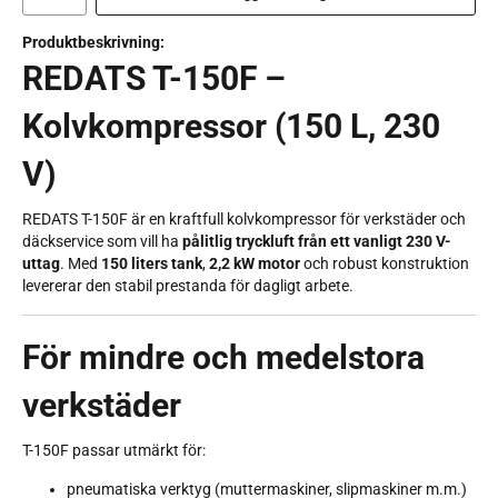
Produktbeskrivning:
REDATS T-150F –
Kolvkompressor (150 L, 230
V)
REDATS T-150F är en kraftfull kolvkompressor för verkstäder och
däckservice som vill ha
pålitlig tryckluft från ett vanligt 230 V-
uttag
. Med
150 liters tank
,
2,2 kW motor
och robust konstruktion
levererar den stabil prestanda för dagligt arbete.
För mindre och medelstora
verkstäder
T-150F passar utmärkt för:
pneumatiska verktyg (muttermaskiner, slipmaskiner m.m.)