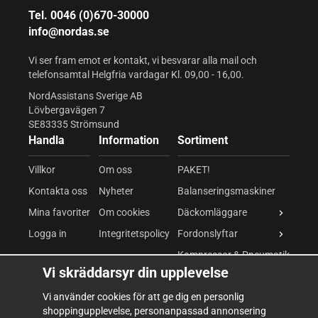
Tel. 0046 (0)670-30000
info@nordas.se
Vi ser fram emot er kontakt, vi besvarar alla mail och
telefonsamtal Helgfria vardagar Kl. 09,00 - 16,00.
NordAssistans Sverige AB
Lövbergavägen 7
SE83335 Strömsund
Handla
Information
Sortiment
Villkor
Om oss
PAKET!
Kontakta oss
Nyheter
Balanseringsmaskiner
Mina favoriter
Om cookies
Däckomläggare
Logga in
Integritetspolicy
Fordonslyftar
Kompressor & Pneumatik
Vi skräddarsyr din upplevelse
Kompressor
Vi använder cookies för att ge dig en personlig
Pneumatiska verktyg
shoppingupplevelse, personanpassad annonsering