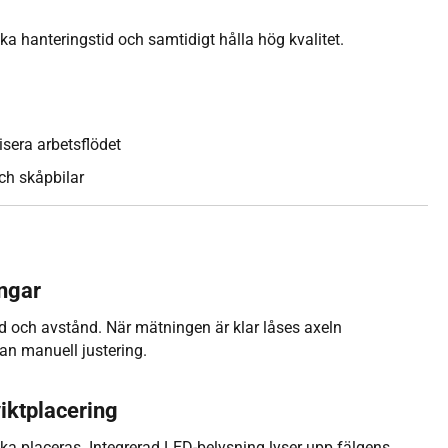
ka hanteringstid och samtidigt hålla hög kvalitet.
isera arbetsflödet
ch skåpbilar
ngar
 och avstånd. När mätningen är klar låses axeln
tan manuell justering.
iktplacering
ska placeras. Integrerad LED-belysning lyser upp fälgens