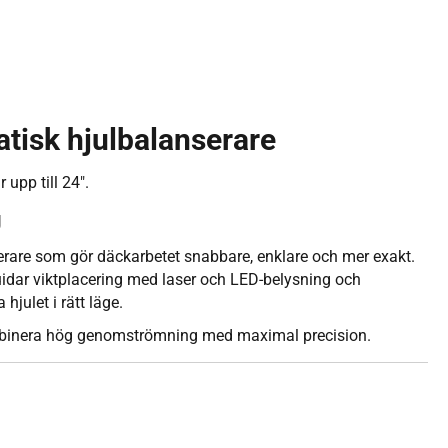
isk hjulbalanserare
 upp till 24".
g
are som gör däckarbetet snabbare, enklare och mer exakt.
idar viktplacering med laser och LED-belysning och
julet i rätt läge.
mbinera hög genomströmning med maximal precision.