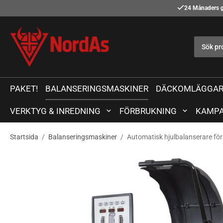
24 Månaders g
PAKET!
BALANSERINGSMASKINER
DÄCKOMLÄGGAR
VERKTYG & INREDNING
FÖRBRUKNING
KAMPA
Startsida
/
Balanseringsmaskiner
/
Automatisk hjulbalanserare fö