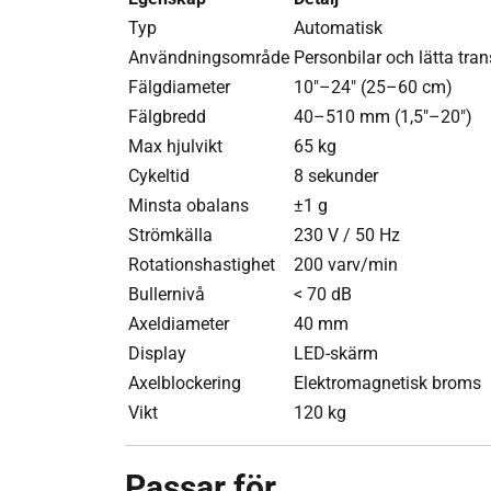
Typ
Automatisk
Användningsområde
Personbilar och lätta tra
Fälgdiameter
10"–24" (25–60 cm)
Fälgbredd
40–510 mm (1,5"–20")
Max hjulvikt
65 kg
Cykeltid
8 sekunder
Minsta obalans
±1 g
Strömkälla
230 V / 50 Hz
Rotationshastighet
200 varv/min
Bullernivå
< 70 dB
Axeldiameter
40 mm
Display
LED-skärm
Axelblockering
Elektromagnetisk broms
Vikt
120 kg
Passar för