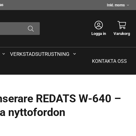
Välj
das
moms
Logga in
Varukorg
VERKSTADSUTRUSTNING
KONTAKTA OSS
anserare REDATS W-640 –
ta nyttofordon