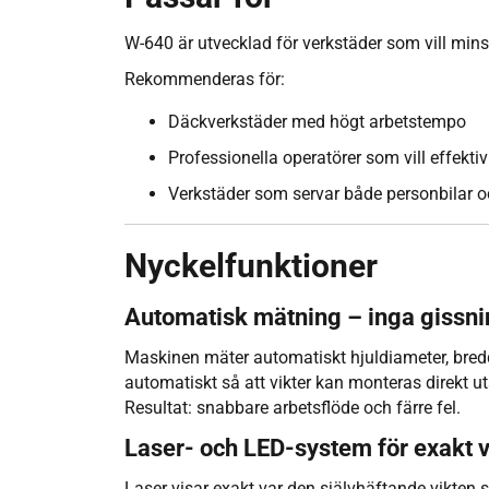
W-640 är utvecklad för verkstäder som vill mins
Rekommenderas för:
Däckverkstäder med högt arbetstempo
Professionella operatörer som vill effektiv
Verkstäder som servar både personbilar o
Nyckelfunktioner
Automatisk mätning – inga gissni
Maskinen mäter automatiskt hjuldiameter, bredd
automatiskt så att vikter kan monteras direkt u
Resultat: snabbare arbetsflöde och färre fel.
Laser- och LED-system för exakt v
Laser visar exakt var den självhäftande vikten 