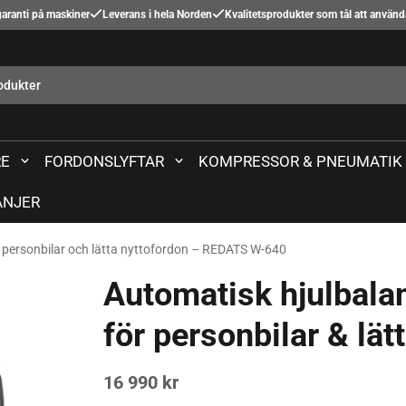
aranti på maskiner
Leverans i hela Norden
Kvalitetsprodukter som tål att använ
E
FORDONSLYFTAR
KOMPRESSOR & PNEUMATIK
NJER
r personbilar och lätta nyttofordon – REDATS W-640
Automatisk hjulbal
för personbilar & lät
16 990 kr