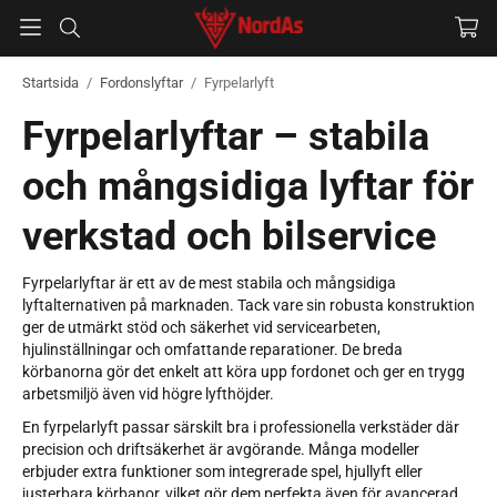
Startsida
/
Fordonslyftar
/
Fyrpelarlyft
Fyrpelarlyftar – stabila
och mångsidiga lyftar för
verkstad och bilservice
Fyrpelarlyftar är ett av de mest stabila och mångsidiga
lyftalternativen på marknaden. Tack vare sin robusta konstruktion
ger de utmärkt stöd och säkerhet vid servicearbeten,
hjulinställningar och omfattande reparationer. De breda
körbanorna gör det enkelt att köra upp fordonet och ger en trygg
arbetsmiljö även vid högre lyfthöjder.
En fyrpelarlyft passar särskilt bra i professionella verkstäder där
precision och driftsäkerhet är avgörande. Många modeller
erbjuder extra funktioner som integrerade spel, hjullyft eller
justerbara körbanor, vilket gör dem perfekta även för avancerad