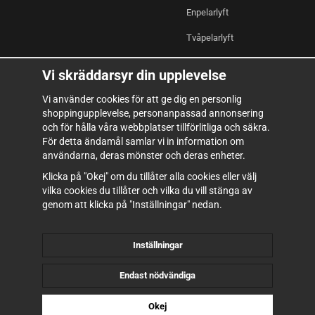
Enpelarlyft
Tvåpelarlyft
Saxlyft
Vi skräddarsyr din upplevelse
Fyrpelarlyft
Vi använder cookies för att ge dig en personlig
shoppingupplevelse, personanpassad annonsering
Kompressor & Pneumatik
och för hålla våra webbplatser tillförlitliga och säkra.
Verkstadsutrustning
För detta ändamål samlar vi in information om
användarna, deras mönster och deras enheter.
Verktyg & Inredning
Klicka på "Okej" om du tillåter alla cookies eller välj
Förbrukning
vilka cookies du tillåter och vilka du vill stänga av
genom att klicka på "Inställningar" nedan.
Inställningar
Endast nödvändiga
Okej
Drift & produktion:
Wikinggruppen