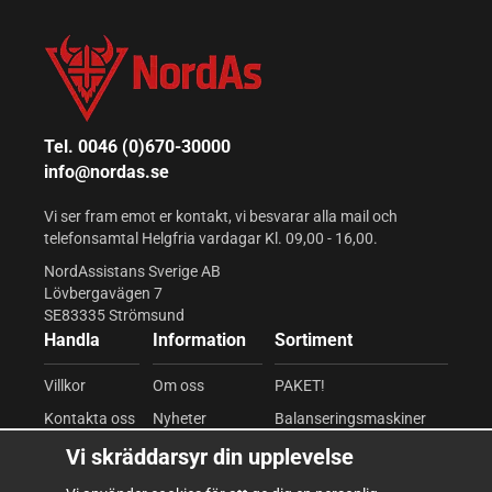
Tel. 0046 (0)670-30000
info@nordas.se
Vi ser fram emot er kontakt, vi besvarar alla mail och
telefonsamtal Helgfria vardagar Kl. 09,00 - 16,00.
NordAssistans Sverige AB
Lövbergavägen 7
SE83335 Strömsund
Handla
Information
Sortiment
Villkor
Om oss
PAKET!
Kontakta oss
Nyheter
Balanseringsmaskiner
Mina favoriter
Om cookies
Däckomläggare
Vi skräddarsyr din upplevelse
Logga in
Integritetspolicy
Fordonslyftar