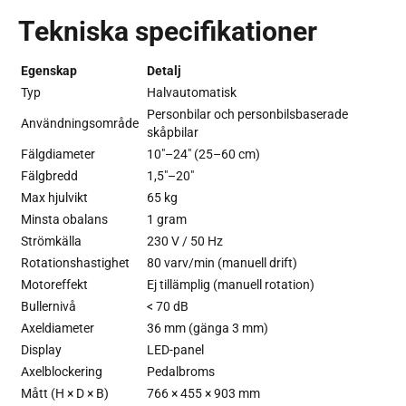
Tekniska specifikationer
Egenskap
Detalj
Typ
Halvautomatisk
Personbilar och personbilsbaserade
Användningsområde
skåpbilar
Fälgdiameter
10"–24" (25–60 cm)
Fälgbredd
1,5"–20"
Max hjulvikt
65 kg
Minsta obalans
1 gram
Strömkälla
230 V / 50 Hz
Rotationshastighet
80 varv/min (manuell drift)
Motoreffekt
Ej tillämplig (manuell rotation)
Bullernivå
< 70 dB
Axeldiameter
36 mm (gänga 3 mm)
Display
LED-panel
Axelblockering
Pedalbroms
Mått (H × D × B)
766 × 455 × 903 mm