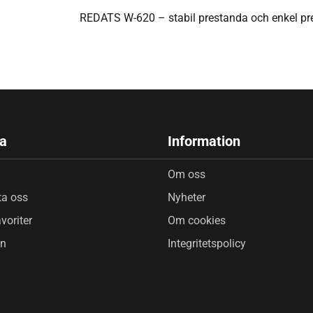
REDATS W-620 – stabil prestanda och enkel prec
a
Information
Om oss
ta oss
Nyheter
voriter
Om cookies
in
Integritetspolicy