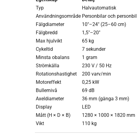
Typ
Halvautomatisk
Användningsområde
Personbilar och personbi
Fälgdiameter
10"–24" (25–60 cm)
Fälgbredd
1,5"–20"
Max hjulvikt
65 kg
Cykeltid
7 sekunder
Minsta obalans
1 gram
Strömkälla
230 V / 50 Hz
Rotationshastighet
200 varv/min
Motoreffekt
0,25 kW
Bullernivå
69 dB
Axeldiameter
36 mm (gänga 3 mm)
Display
LED
Mått (H × D × B)
1280 × 1000 × 1820 mm
Vikt
110 kg