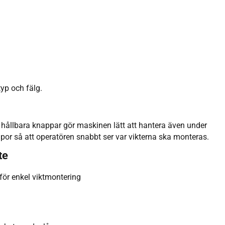
typ och fälg.
hållbara knappar gör maskinen lätt att hantera även under
or så att operatören snabbt ser var vikterna ska monteras.
te
ör enkel viktmontering