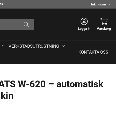
Välj
das
moms
Logga in
Varukorg
VERKSTADSUTRUSTNING
KONTAKTA OSS
DATS W-620 – automatisk
kin