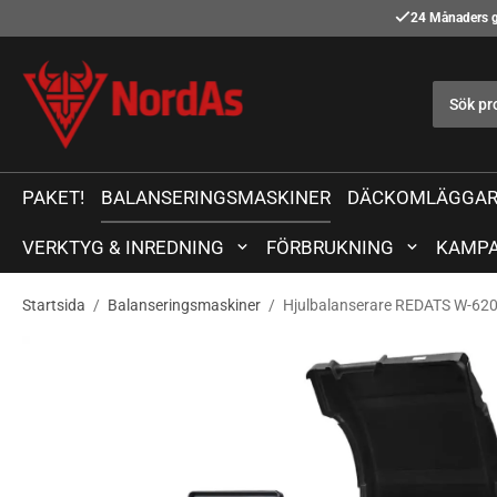
24 Månaders g
PAKET!
BALANSERINGSMASKINER
DÄCKOMLÄGGAR
VERKTYG & INREDNING
FÖRBRUKNING
KAMPA
Startsida
/
Balanseringsmaskiner
/
Hjulbalanserare REDATS W-62