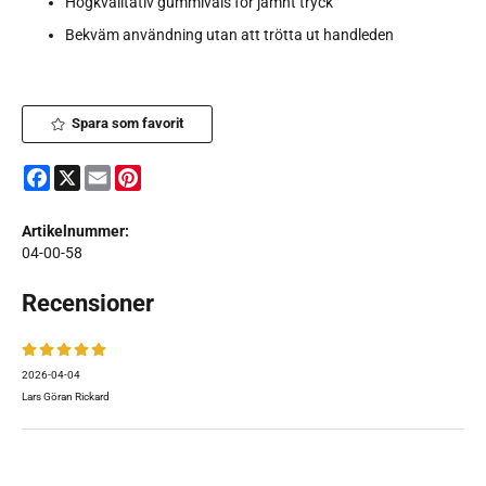
Högkvalitativ gummivals för jämnt tryck
Bekväm användning utan att trötta ut handleden
Spara som favorit
Facebook
X
Email
Pinterest
Artikelnummer:
04-00-58
Recensioner
2026-04-04
Lars Göran Rickard