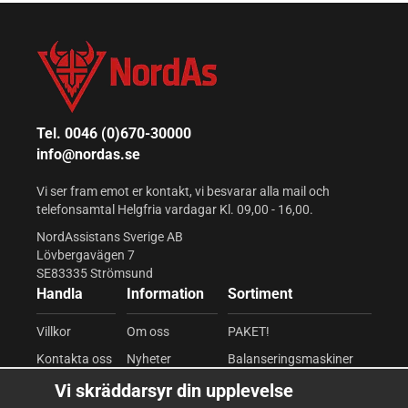
Tel. 0046 (0)670-30000
info@nordas.se
Vi ser fram emot er kontakt, vi besvarar alla mail och
telefonsamtal Helgfria vardagar Kl. 09,00 - 16,00.
NordAssistans Sverige AB
Lövbergavägen 7
SE83335 Strömsund
Handla
Information
Sortiment
Villkor
Om oss
PAKET!
Kontakta oss
Nyheter
Balanseringsmaskiner
Mina favoriter
Om cookies
Däckomläggare
Vi skräddarsyr din upplevelse