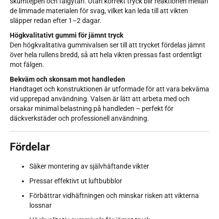
skumtejpen och fälgytan. Utan korrekt tryck blir reaktionen mellan
de limmade materialen för svag, vilket kan leda till att vikten
släpper redan efter 1–2 dagar.
Högkvalitativt gummi för jämnt tryck
Den högkvalitativa gummivalsen ser till att trycket fördelas jämnt
över hela rullens bredd, så att hela vikten pressas fast ordentligt
mot fälgen.
Bekväm och skonsam mot handleden
Handtaget och konstruktionen är utformade för att vara bekväma
vid upprepad användning. Valsen är lätt att arbeta med och
orsakar minimal belastning på handleden – perfekt för
däckverkstäder och professionell användning.
Fördelar
Säker montering av självhäftande vikter
Pressar effektivt ut luftbubblor
Förbättrar vidhäftningen och minskar risken att vikterna
lossnar