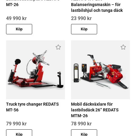
MT-26
Balanseringsmaskin – för
lastbilshjul och tunga däck
49 990 kr
23 990 kr
Köp
Köp
Truck tyre changer REDATS
Mobil däckväxlare för
MT-56
lastbilsdäck 26” REDATS
MTM-26
79 990 kr
78 990 kr
Köp
Köp