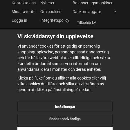
Kontakta oss
Nyheter
Balanseringsmaskiner
Mina favoriter
Om cookies
Däckomläggare
Logga in
Integritetspolicy
Tillbehör LV
Däckomläggare LV
Vi skräddarsyr din upplevelse
Fordonslyftar
Vi använder cookies för att ge dig en personlig
shoppingupplevelse, personanpassad annonsering
Kompressor & Pneumatik
och för hålla våra webbplatser tillförlitliga och säkra.
Verkstadsutrustning
För detta ändamål samlar vi in information om
användarna, deras mönster och deras enheter.
Verktyg & Inredning
Klicka på "Okej" om du tillåter alla cookies eller välj
Förbrukning
vilka cookies du tillåter och vilka du vill stänga av
genom att klicka på "Inställningar" nedan.
Inställningar
Endast nödvändiga