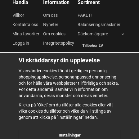
Handla
Information
Sortiment
Villkor
Om oss
PAKET!
Kontakta oss
Nyheter
Balanseringsmaskiner
Mina favoriter
Om cookies
Däckomläggare
Logga in
Integritetspolicy
Tillbehör LV
Däckomläggare LV
Vi skräddarsyr din upplevelse
Fordonslyftar
Vi använder cookies för att ge dig en personlig
shoppingupplevelse, personanpassad annonsering
Kompressor & Pneumatik
och för hålla våra webbplatser tillförlitliga och säkra.
Verkstadsutrustning
För detta ändamål samlar vi in information om
användarna, deras mönster och deras enheter.
Verktyg & Inredning
Klicka på "Okej" om du tillåter alla cookies eller välj
Förbrukning
vilka cookies du tillåter och vilka du vill stänga av
genom att klicka på "Inställningar" nedan.
Inställningar