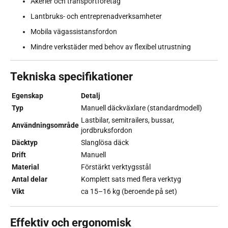
Åkerier och transportföretag
Lantbruks- och entreprenadverksamheter
Mobila vägassistansfordon
Mindre verkstäder med behov av flexibel utrustning
Tekniska specifikationer
Egenskap
Detalj
Typ
Manuell däckväxlare (standardmodell)
Lastbilar, semitrailers, bussar,
Användningsområde
jordbruksfordon
Däcktyp
Slanglösa däck
Drift
Manuell
Material
Förstärkt verktygsstål
Antal delar
Komplett sats med flera verktyg
Vikt
ca 15–16 kg (beroende på set)
Effektiv och ergonomisk