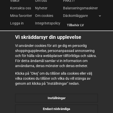
Villkor
Om oss
PAKET!
Kontakta oss
Nyheter
Balanseringsmaskiner
Mina favoriter
Om cookies
Däckomläggare
Logga in
Integritetspolicy
Tillbehör LV
Däckomläggare LV
Vi skräddarsyr din upplevelse
Fordonslyftar
Vi använder cookies för att ge dig en personlig
shoppingupplevelse, personanpassad annonsering
Kompressor & Pneumatik
och för hålla våra webbplatser tillförlitliga och säkra.
Verkstadsutrustning
För detta ändamål samlar vi in information om
användarna, deras mönster och deras enheter.
Verktyg & Inredning
Klicka på "Okej" om du tillåter alla cookies eller välj
Förbrukning
vilka cookies du tillåter och vilka du vill stänga av
genom att klicka på "Inställningar" nedan.
Inställningar
Endast nödvändiga