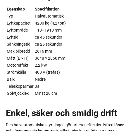
Egenskap
Specifikation
Typ
Halvautomatisk
Lyftkapacitet
4200 kg (4,2 ton)
Lyftområde
110–1910 mm
Lyfttid
ca 45 sekunder
Sänkningstid
ca 25 sekunder
Max bilbredd
2616 mm
Mått (B × H)
3648 × 2850 mm
Motoreffekt
2,2 kW
Strömkälla
400 V (trefas)
Balk
Nedre
Teleskoparmar
Ja
Golvtjocklek
Minst 20 cm
Enkel, säker och smidig drift
Den halvautomatiska styrningen gör arbetet effektivt: lyften
låser
och låser upp via knapptryck
, vilket minskar onödiga moment