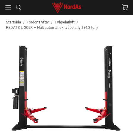
Startsida
/
Fordonslyftar
/
Tvåpelarlyft
/
REDATS L-205R – Halvautomatisk tvåpelarlyft (4,2 ton)