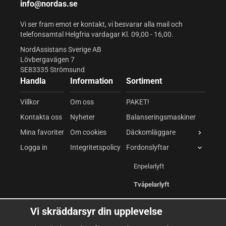
info@nordas.se
Vi ser fram emot er kontakt, vi besvarar alla mail och
telefonsamtal Helgfria vardagar Kl. 09,00 - 16,00.
NordAssistans Sverige AB
Lövbergavägen 7
SE83335 Strömsund
Handla
Information
Sortiment
Villkor
Om oss
PAKET!
Kontakta oss
Nyheter
Balanseringsmaskiner
Mina favoriter
Om cookies
Däckomläggare
Logga in
Integritetspolicy
Fordonslyftar
Enpelarlyft
Tvåpelarlyft
Saxlyft
Vi skräddarsyr din upplevelse
Fyrpelarlyft