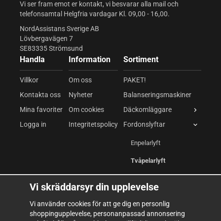
Vi ser fram emot er kontakt, vi besvarar alla mail och
telefonsamtal Helgfria vardagar Kl. 09,00 - 16,00.
NordAssistans Sverige AB
Lövbergavägen 7
SE83335 Strömsund
Handla
Information
Sortiment
Villkor
Om oss
PAKET!
Kontakta oss
Nyheter
Balanseringsmaskiner
Mina favoriter
Om cookies
Däckomläggare
Logga in
Integritetspolicy
Fordonslyftar
Enpelarlyft
Tvåpelarlyft
Saxlyft
Vi skräddarsyr din upplevelse
Fyrpelarlyft
Vi använder cookies för att ge dig en personlig
shoppingupplevelse, personanpassad annonsering
Kompressor & Pneumatik