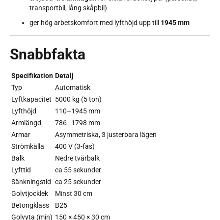
transportbil, lång skåpbil)
ger hög arbetskomfort med lyfthöjd upp till
1945 mm
Snabbfakta
Specifikation
Detalj
Typ
Automatisk
Lyftkapacitet
5000 kg (5 ton)
Lyfthöjd
110–1945 mm
Armlängd
786–1798 mm
Armar
Asymmetriska, 3 justerbara lägen
Strömkälla
400 V (3-fas)
Balk
Nedre tvärbalk
Lyfttid
ca 55 sekunder
Sänkningstid
ca 25 sekunder
Golvtjocklek
Minst 30 cm
Betongklass
B25
Golvyta (min)
150 × 450 × 30 cm