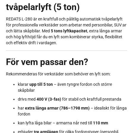
tvåpelarlyft (5 ton)
REDATS L-280 är en kraftfull och pålitlig automatisk tvåpelarlyft
för professionella verkstäder som arbetar med personbilar, SUV:ar
och lätta skåpbilar. Med
5 tons lyftkapacitet
, extra långa armar
och hög lyfthöjd får du en lyft som kombinerar styrka, flexibilitet
och effektiv drift i vardagen.
För vem passar den?
Rekommenderas för verkstäder som behöver en lyft som:
klarar
upp till 5 ton
– även tyngre fordon och större
skåpbilar
drivs med
400 V (3-fas)
för stabil och kraftfull prestanda
har
extra långa armar (786–1798 mm)
– idealiskt för långa
fordon
kan lyfta låga bilar – armarna når ned till
110 mm
erbjuder
tre armlägen
för olika fordonstyper (personbil,