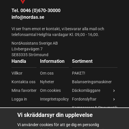
Tel. 0046 (0)670-30000
info@nordas.se
Vi ser fram emot er kontakt, vi besvarar alla mail och
telefonsamtal Helgfria vardagar Kl. 09,00 - 16,00.
NordAssistans Sverige AB
Lövbergavägen 7
SE83335 Strömsund
Handla
Information
Sortiment
Villkor
Om oss
PAKET!
Kontakta oss
Nyheter
Balanseringsmaskiner
Mina favoriter
Om cookies
Däckomläggare
Logga in
Integritetspolicy
Fordonslyftar
Kompressor & Pneumatik
Vi skräddarsyr din upplevelse
Kompressor
Vi använder cookies för att ge dig en personlig
Pneumatiska verktyg