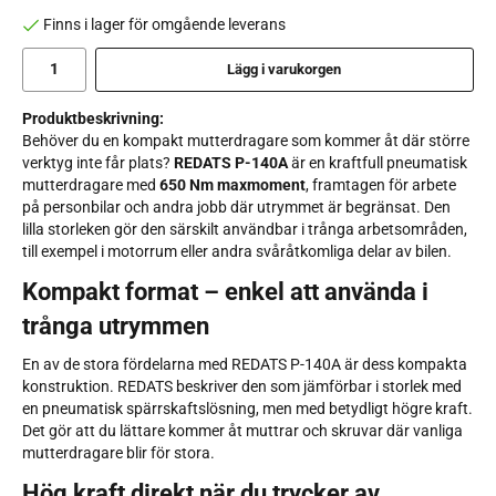
Finns i lager för omgående leverans
Lägg i varukorgen
Produktbeskrivning:
Behöver du en kompakt mutterdragare som kommer åt där större
verktyg inte får plats?
REDATS P-140A
är en kraftfull pneumatisk
mutterdragare med
650 Nm maxmoment
, framtagen för arbete
på personbilar och andra jobb där utrymmet är begränsat. Den
lilla storleken gör den särskilt användbar i trånga arbetsområden,
till exempel i motorrum eller andra svåråtkomliga delar av bilen.
Kompakt format – enkel att använda i
trånga utrymmen
En av de stora fördelarna med REDATS P-140A är dess kompakta
konstruktion. REDATS beskriver den som jämförbar i storlek med
en pneumatisk spärrskaftslösning, men med betydligt högre kraft.
Det gör att du lättare kommer åt muttrar och skruvar där vanliga
mutterdragare blir för stora.
Hög kraft direkt när du trycker av