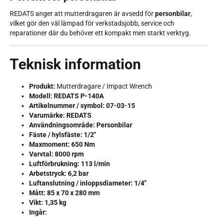
REDATS anger att mutterdragaren är avsedd för
personbilar
,
vilket gör den väl lämpad för verkstadsjobb, service och
reparationer där du behöver ett kompakt men starkt verktyg.
Teknisk information
Produkt:
Mutterdragare / Impact Wrench
Modell:
REDATS P-140A
Artikelnummer / symbol:
07-03-15
Varumärke:
REDATS
Användningsområde:
Personbilar
Fäste / hylsfäste:
1/2"
Maxmoment:
650 Nm
Varvtal:
8000 rpm
Luftförbrukning:
113 l/min
Arbetstryck:
6,2 bar
Luftanslutning / inloppsdiameter:
1/4"
Mått:
85 x 70 x 280 mm
Vikt:
1,35 kg
Ingår: