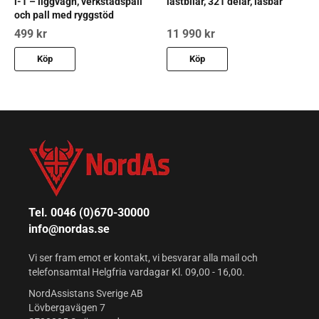
i-1 – liggvagn, verkstadspall
lastbilar, 321 delar, låsbar
och pall med ryggstöd
499 kr
11 990 kr
Köp
Köp
Tel. 0046 (0)670-30000
info@nordas.se
Vi ser fram emot er kontakt, vi besvarar alla mail och
telefonsamtal Helgfria vardagar Kl. 09,00 - 16,00.
NordAssistans Sverige AB
Lövbergavägen 7