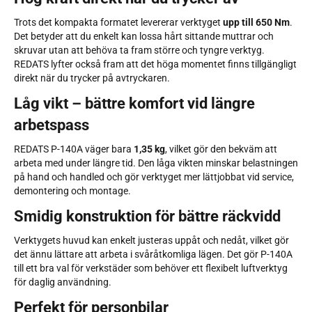
Trots det kompakta formatet levererar verktyget
upp till 650 Nm
.
Det betyder att du enkelt kan lossa hårt sittande muttrar och
skruvar utan att behöva ta fram större och tyngre verktyg.
REDATS lyfter också fram att det höga momentet finns tillgängligt
direkt när du trycker på avtryckaren.
Låg vikt – bättre komfort vid längre
arbetspass
REDATS P-140A väger bara
1,35 kg
, vilket gör den bekväm att
arbeta med under längre tid. Den låga vikten minskar belastningen
på hand och handled och gör verktyget mer lättjobbat vid service,
demontering och montage.
Smidig konstruktion för bättre räckvidd
Verktygets huvud kan enkelt justeras uppåt och nedåt, vilket gör
det ännu lättare att arbeta i svåråtkomliga lägen. Det gör P-140A
till ett bra val för verkstäder som behöver ett flexibelt luftverktyg
för daglig användning.
Perfekt för personbilar