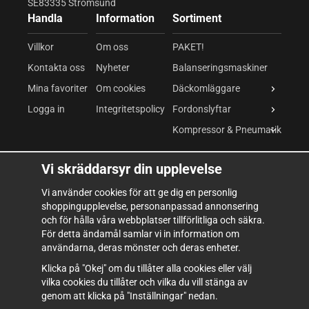
SE83335 Strömsund
Handla
Information
Sortiment
Villkor
Om oss
PAKET!
Kontakta oss
Nyheter
Balanseringsmaskiner
Mina favoriter
Om cookies
Däckomläggare
Logga in
Integritetspolicy
Fordonslyftar
Kompressor & Pneumatik
Kompressor
Vi skräddarsyr din upplevelse
Pneumatiska verktyg
Vi använder cookies för att ge dig en personlig
Mutterdragare
shoppingupplevelse, personanpassad annonsering
och för hålla våra webbplatser tillförlitliga och säkra.
Verkstadsutrustning
För detta ändamål samlar vi in information om
användarna, deras mönster och deras enheter.
Verktyg & Inredning
Klicka på "Okej" om du tillåter alla cookies eller välj
Förbrukning
vilka cookies du tillåter och vilka du vill stänga av
genom att klicka på "Inställningar" nedan.