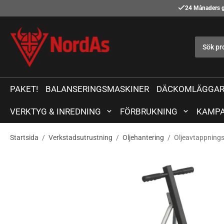
24 Månaders g
PAKET!
BALANSERINGSMASKINER
DÄCKOMLÄGGAR
VERKTYG & INREDNING
FÖRBRUKNING
KAMPA
Startsida
/
Verkstadsutrustning
/
Oljehantering
/
Oljeavtappning