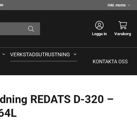
Välj
das
moms
Logga in
Varukorg
VERKSTADSUTRUSTNING
KONTAKTA OSS
rdning REDATS D-320 –
 64L