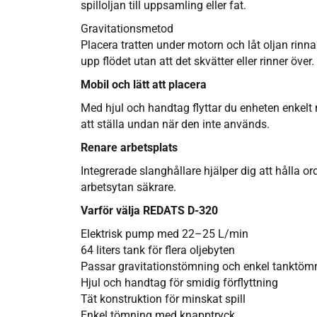
spilloljan till uppsamling eller fat.
Gravitationsmetod
Placera tratten under motorn och låt oljan rinn
upp flödet utan att det skvätter eller rinner över.
Mobil och lätt att placera
Med hjul och handtag flyttar du enheten enkelt 
att ställa undan när den inte används.
Renare arbetsplats
Integrerade slanghållare hjälper dig att hålla or
arbetsytan säkrare.
Varför välja REDATS D-320
Elektrisk pump med 22–25 L/min
64 liters tank för flera oljebyten
Passar gravitationstömning och enkel tanktöm
Hjul och handtag för smidig förflyttning
Tät konstruktion för minskat spill
Enkel tömning med knapptryck