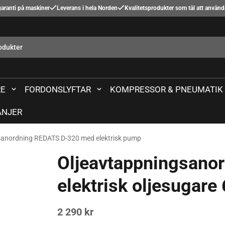
aranti på maskiner
Leverans i hela Norden
Kvalitetsprodukter som tål att använ
E
FORDONSLYFTAR
KOMPRESSOR & PNEUMATIK
NJER
sanordning REDATS D-320 med elektrisk pump
Oljeavtappningsano
elektrisk oljesugare
2 290 kr