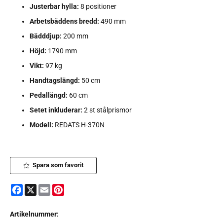
Justerbar hylla:
8 positioner
Arbetsbäddens bredd:
490 mm
Bädddjup:
200 mm
Höjd:
1790 mm
Vikt:
97 kg
Handtagslängd:
50 cm
Pedallängd:
60 cm
Setet inkluderar:
2 st stålprismor
Modell:
REDATS H-370N
Spara som favorit
Facebook
X
Email
Pinterest
Artikelnummer: