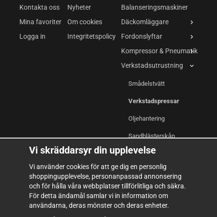
Kontakta oss
Nyheter
Balanseringsmaskiner
Mina favoriter
Om cookies
Däckomläggare
Logga in
Integritetspolicy
Fordonslyftar
Kompressor & Pneumatik
Verkstadsutrustning
Smådelstvätt
Verkstadspressar
Oljehantering
Sandblästerskåp
Vi skräddarsyr din upplevelse
Svets
Vi använder cookies för att ge dig en personlig
Monteörsstol / Liggvagn
shoppingupplevelse, personanpassad annonsering
och för hålla våra webbplatser tillförlitliga och säkra.
Induktionsvärmare
För detta ändamål samlar vi in information om
användarna, deras mönster och deras enheter.
Verktyg & Inredning