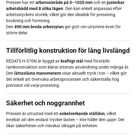
Pressen har ett
arbetsområde på 0–1020 mm
och en
justerbar
arbetsbädd med 8 olika lägen
. Den kan enkelt anpassas efter
arbetsstyckets storlek, vilket gör den idealisk för pressning,
bockning och formning.
Den
490 mm breda arbetsytan
ger gott om utrymme även för
större delar.
Tillförlitlig konstruktion för lång livslängd
REDATS H-370N är byggd av
kraftigt stål
med förstärkt
ramkonstruktion som klarar intensiv användning under många år.
Den
lättavlästa manometern
visar aktuellt tryck i ton – vilket gör
det enkelt att övervaka arbetsprocessen och säkerställa hög
precision vid varje pressning.
Säkerhet och noggrannhet
Pressen är utrustad med ett
enkelverkande ställdon
, vilket
innebär att den endast trycker lasten – inte håller den uppe. Det
ökar säkerheten och minskar slitaget på enheten.