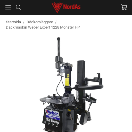
Startsida
/
Däckomläggare
/
Däckmaskin Weber Expert 1228 Monster HP