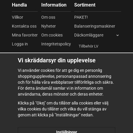
Handla
Information
Sortiment
Villkor
Om oss
PAKET!
Kontakta oss
Nyheter
Balanseringsmaskiner
Mina favoriter
Om cookies
Däckomläggare
Logga in
Integritetspolicy
Tillbehör LV
Däckomläggare LV
Vi skräddarsyr din upplevelse
Fordonslyftar
Vi använder cookies för att ge dig en personlig
shoppingupplevelse, personanpassad annonsering
Kompressor & Pneumatik
och för hålla våra webbplatser tillförlitliga och säkra.
Verkstadsutrustning
För detta ändamål samlar vi in information om
användarna, deras mönster och deras enheter.
Verktyg & Inredning
Klicka på "Okej" om du tillåter alla cookies eller välj
Förbrukning
vilka cookies du tillåter och vilka du vill stänga av
genom att klicka på "Inställningar" nedan.
Inställningar