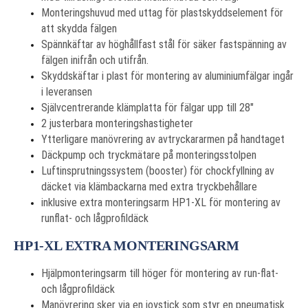
Monteringshuvud med uttag för plastskyddselement för
att skydda fälgen
Spännkäftar av höghållfast stål för säker fastspänning av
fälgen inifrån och utifrån.
Skyddskäftar i plast för montering av aluminiumfälgar ingår
i leveransen
Självcentrerande klämplatta för fälgar upp till 28"
2 justerbara monteringshastigheter
Ytterligare manövrering av avtryckararmen på handtaget
Däckpump och tryckmätare på monteringsstolpen
Luftinsprutningssystem (booster) för chockfyllning av
däcket via klämbackarna med extra tryckbehållare
inklusive extra monteringsarm HP1-XL för montering av
runflat- och lågprofildäck
HP1-XL EXTRA MONTERINGSARM
Hjälpmonteringsarm till höger för montering av run-flat-
och lågprofildäck
Manövrering sker via en joystick som styr en pneumatisk