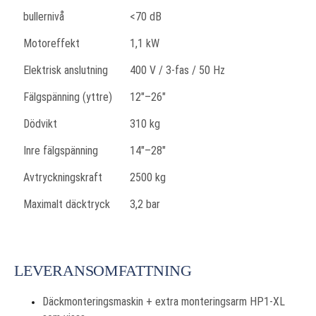
bullernivå
<70 dB
Motoreffekt
1,1 kW
Elektrisk anslutning
400 V / 3-fas / 50 Hz
Fälgspänning (yttre)
12"–26"
Dödvikt
310 kg
Inre fälgspänning
14"–28"
Avtryckningskraft
2500 kg
Maximalt däcktryck
3,2 bar
LEVERANSOMFATTNING
Däckmonteringsmaskin + extra monteringsarm HP1-XL