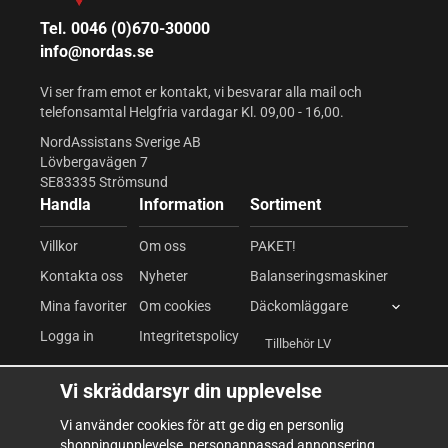
Tel. 0046 (0)670-30000
info@nordas.se
Vi ser fram emot er kontakt, vi besvarar alla mail och
telefonsamtal Helgfria vardagar Kl. 09,00 - 16,00.
NordAssistans Sverige AB
Lövbergavägen 7
SE83335 Strömsund
Handla
Information
Sortiment
Villkor
Om oss
PAKET!
Kontakta oss
Nyheter
Balanseringsmaskiner
Mina favoriter
Om cookies
Däckomläggare
Logga in
Integritetspolicy
Tillbehör LV
Däckomläggare LV
Vi skräddarsyr din upplevelse
Fordonslyftar
Vi använder cookies för att ge dig en personlig
shoppingupplevelse, personanpassad annonsering
Kompressor & Pneumatik