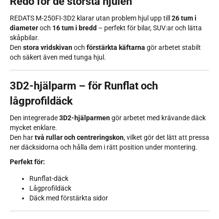
Redo för de största hjulen
REDATS M-250FI-3D2 klarar utan problem hjul upp till
26 tum i
diameter
och
16 tum i bredd
– perfekt för bilar, SUV:ar och lätta
skåpbilar.
Den
stora vridskivan
och
förstärkta käftarna
gör arbetet stabilt
och säkert även med tunga hjul.
3D2-hjälparm – för Runflat och
lågprofildäck
Den integrerade
3D2-hjälparmen
gör arbetet med krävande däck
mycket enklare.
Den har
två rullar och centreringskon
, vilket gör det lätt att pressa
ner däcksidorna och hålla dem i rätt position under montering.
Perfekt för:
Runflat-däck
Lågprofildäck
Däck med förstärkta sidor