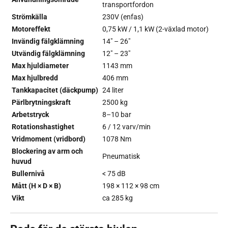
transportfordon
Strömkälla
230V (enfas)
Motoreffekt
0,75 kW / 1,1 kW (2-växlad motor)
Invändig fälgklämning
14" – 26"
Utvändig fälgklämning
12" – 23"
Max hjuldiameter
1143 mm
Max hjulbredd
406 mm
Tankkapacitet (däckpump)
24 liter
Pärlbrytningskraft
2500 kg
Arbetstryck
8–10 bar
Rotationshastighet
6 / 12 varv/min
Vridmoment (vridbord)
1078 Nm
Blockering av arm och
Pneumatisk
huvud
Bullernivå
< 75 dB
Mått (H × D × B)
198 × 112 × 98 cm
Vikt
ca 285 kg