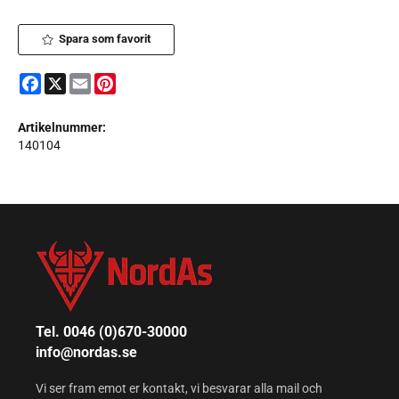
Spara som favorit
Facebook
X
Email
Pinterest
Artikelnummer:
140104
Tel. 0046 (0)670-30000
info@nordas.se
Vi ser fram emot er kontakt, vi besvarar alla mail och