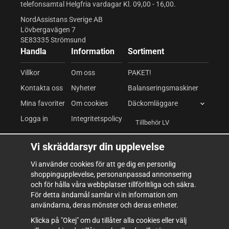
telefonsamtal Helgfria vardagar Kl. 09,00 - 16,00.
NordAssistans Sverige AB
Lövbergavägen 7
SE83335 Strömsund
Handla
Information
Sortiment
Villkor
Om oss
PAKET!
Kontakta oss
Nyheter
Balanseringsmaskiner
Mina favoriter
Om cookies
Däckomläggare
Logga in
Integritetspolicy
Tillbehör LV
Däckomläggare LV
Vi skräddarsyr din upplevelse
Fordonslyftar
Vi använder cookies för att ge dig en personlig
shoppingupplevelse, personanpassad annonsering
Kompressor & Pneumatik
och för hålla våra webbplatser tillförlitliga och säkra.
Verkstadsutrustning
För detta ändamål samlar vi in information om
användarna, deras mönster och deras enheter.
Verktyg & Inredning
Klicka på "Okej" om du tillåter alla cookies eller välj
Förbrukning