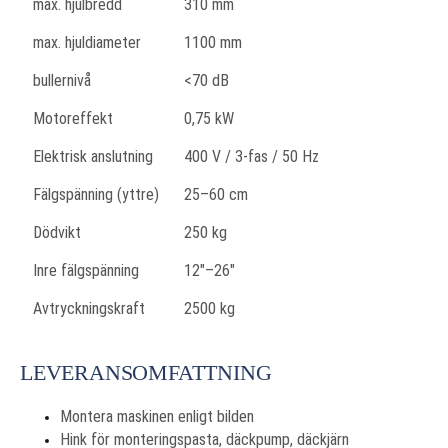
max. hjulbredd
310 mm
max. hjuldiameter
1100 mm
bullernivå
<70 dB
Motoreffekt
0,75 kW
Elektrisk anslutning
400 V / 3-fas / 50 Hz
Fälgspänning (yttre)
25–60 cm
Dödvikt
250 kg
Inre fälgspänning
12"–26"
Avtryckningskraft
2500 kg
LEVERANSOMFATTNING
Montera maskinen enligt bilden
Hink för monteringspasta, däckpump, däckjärn