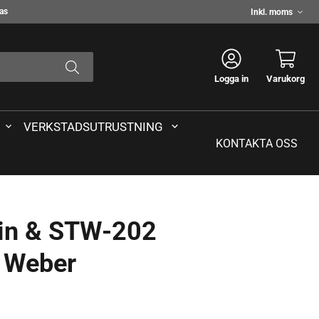
Välj
das
moms
Logga in
Varukorg
VERKSTADSUTRUSTNING
KONTAKTA OSS
in & STW-202
 Weber