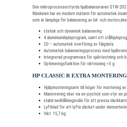
Den mikroprocessorstyrda hjulbalanseraren STW-202 
Maskinen har en modern mätarm för automatisk insaml
som är lämpliga för balansering av bil- och motorcykel
statisk och dynamisk balansering
4 aluminiumhjulsprogram, samt ett stålhjulspr
2D – automatisk överföring av fälgdata
Automatisk balanseringsprocess med hjulbrom
Integrerad programvara för självtestning och ka
Optimeringsfunktion för viktvisning <5 g
HP CLASSIC R EXTRA MONTERIN
Hjälpmonteringsarm till höger för montering av 
Manövrering sker via en joystick som styr en p
stabil nedhållningsrulle för att pressa däckk
Lyftblad för att lyfta däcket under demonter
Vikt: 15,7 kg