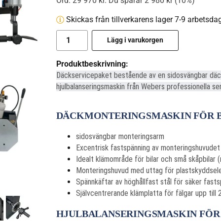
Ord.
29 970 kr
. Du sparar
2 980 kr
(
10
%)
Skickas från tillverkarens lager 7-9 arbetsda
Lägg i varukorgen
Produktbeskrivning:
Däckservicepaket bestående av en sidosvängbar däc
hjulbalanseringsmaskin från Webers professionella ser
DÄCKMONTERINGSMASKIN FÖR B
sidosvängbar monteringsarm
Excentrisk fastspänning av monteringshuvudet
Idealt klämområde för bilar och små skåpbilar 
Monteringshuvud med uttag för plastskyddsele
Spännkäftar av höghållfast stål för säker fastsp
Självcentrerande klämplatta för fälgar upp till 
HJULBALANSERINGSMASKIN FÖR F