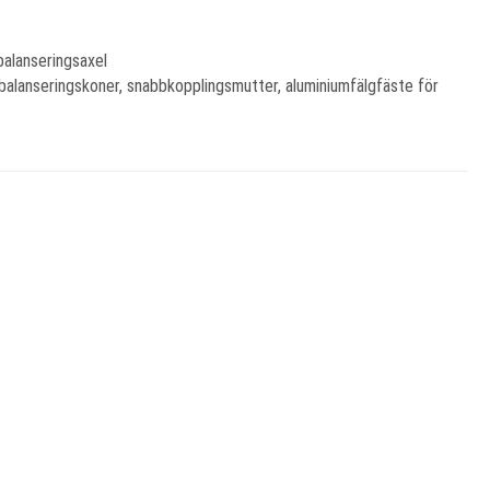
balanseringsaxel
 balanseringskoner, snabbkopplingsmutter, aluminiumfälgfäste för