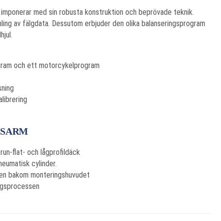
imponerar med sin robusta konstruktion och beprövade teknik.
ing av fälgdata. Dessutom erbjuder den olika balanseringsprogram
hjul.
ogram och ett motorcykelprogram
sning
librering
GSARM
run-flat- och lågprofildäck
neumatisk cylinder.
anten bakom monteringshuvudet
ingsprocessen