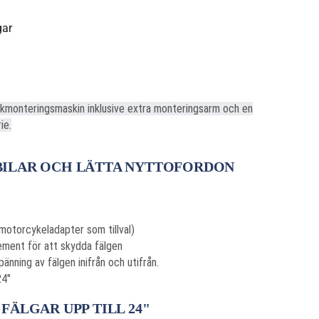
gar
kmonteringsmaskin inklusive extra monteringsarm och en
ie.
ILAR OCH LÄTTA NYTTOFORDON
(motorcykeladapter som tillval)
ment för att skydda fälgen
änning av fälgen inifrån och utifrån.
24"
ÄLGAR UPP TILL 24"