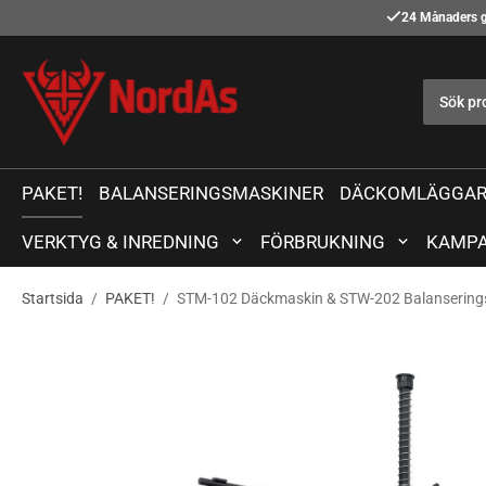
24 Månaders g
PAKET!
BALANSERINGSMASKINER
DÄCKOMLÄGGAR
VERKTYG & INREDNING
FÖRBRUKNING
KAMPA
Startsida
/
PAKET!
/
STM-102 Däckmaskin & STW-202 Balansering