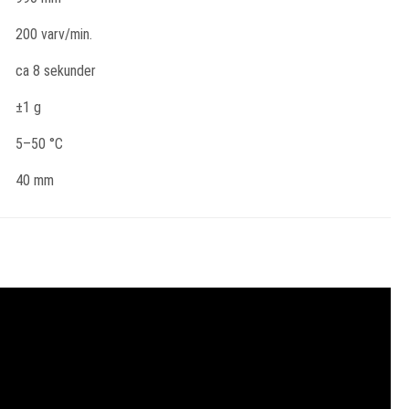
200 varv/min.
ca 8 sekunder
±1 g
5–50 °C
40 mm