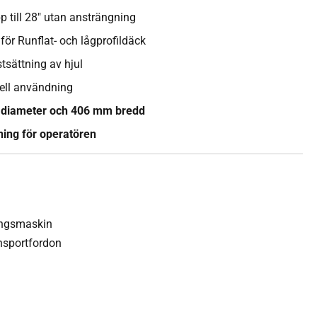
p till 28" utan ansträngning
för Runflat- och lågprofildäck
tsättning av hjul
nell användning
 i diameter och 406 mm bredd
ning för operatören
ingsmaskin
ansportfordon