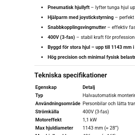
Pneumatisk hjullyft
– lyfter tunga hjul up
Hjälparm med joystickstyrning
– perfekt 
Snabbkopplingsvingmutter
– effektiv fas
400V (3-fas)
– stabil kraft för professio
Byggd för stora hjul – upp till 1143 mm
Hög precision och minimal fysisk belast
Tekniska specifikationer
Egenskap
Detalj
Typ
Halvautomatisk monter
Användningsområde
Personbilar och lätta tr
Strömkälla
400V (3-fas)
Motoreffekt
1,1 kW
Max hjuldiameter
1143 mm (≈ 28”)