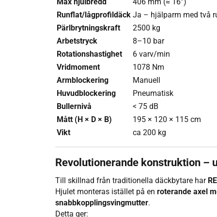
Max hjulbredd
406 mm (≈ 16”)
Runflat/lågprofildäck
Ja – hjälparm med två ru
Pärlbrytningskraft
2500 kg
Arbetstryck
8–10 bar
Rotationshastighet
6 varv/min
Vridmoment
1078 Nm
Armblockering
Manuell
Huvudblockering
Pneumatisk
Bullernivå
< 75 dB
Mått (H × D × B)
195 × 120 × 115 cm
Vikt
ca 200 kg
Revolutionerande konstruktion – u
Till skillnad från traditionella däckbytare har
RE
Hjulet monteras istället på en
roterande axel m
snabbkopplingsvingmutter
.
Detta ger: