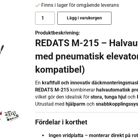
Finns i lager för omgående leverans
Lägg i varukorgen
Produktbeskrivning:
REDATS M-215 – Halvau
med pneumatisk elevator
kompatibel)
En
kraftfull och innovativ däckmonteringsmas
REDATS M-215
kombinerar
halvautomatisk pre
vilket gör den idealisk för
stora, tunga hjul
och
Utrustad med
hjälparm
och
snabbkopplingssy
Fördelar i korthet
Ingen vridplatta – monterar direkt på ro