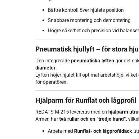
Bättre kontroll över hjulets position
Snabbare montering och demontering
Högre säkerhet och precision vid balanse
Pneumatisk hjullyft – för stora hju
Den integrerade
pneumatiska lyften
gör det enke
diameter
.
Lyften höjer hjulet till optimal arbetshöjd, vilket
för operatören.
Hjälparm för Runflat och lågprofil
REDATS M-215 levereras med en
hjälparm utru
Armen har
två rullar och en “tredje hand”
, vilk
Arbeta med
Runflat- och lågprofildäck
ut