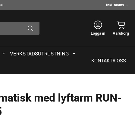
Välj
das
moms
Logga in
Varukorg
VERKSTADSUTRUSTNING
KONTAKTA OSS
matisk med lyftarm RUN-
5