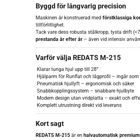
Byggd för långvarig precision
Maskinen är konstruerad med
förstklassiga k
tillförlitlighet.
Tack vare dess robusta stålkropp, tysta drift (
prestanda år efter år
– även vid intensiv anvä
Varför välja REDATS M-215
Klarar tunga hjul upp till 28”
Hjälparm för Runflat och lågprofil – ingår som
Pneumatisk hjullyft – ergonomisk och säker
Snabbkopplingssystem – snabbare hjulbyte
Modern design utan vridplatta – exakt och effe
Komplett utrustning direkt vid leverans
Kort sagt
REDATS M-215
är en
halvautomatisk premiu