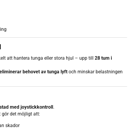
ring
l
lt att hantera tunga eller stora hjul – upp till
28 tum i
eliminerar behovet av tunga lyft
och minskar belastningen
stad med joystickkontroll
.
et gör det möjligt att:
an skador